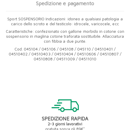
Spedizione e pagamento
Sport SOSPENSORIO Indicazioni: idoneo a qualsiasi patologia a
carico dello scroto e del testicolo: idrocele, varicocele, ecc
Caratteristiche: confezionato con gallone morbido in cotone con
sospensorio in maglina cotone traforata sostituibile. Allacciatura
con fibbia a due punte.
Cod. 045104 / 045106 / 045108 / 045110 / 04510401 /
04510402 / 04510403 / 04510404 / 04510606 / 04510807 /
04510808 / 04511009 / 04511010
SPEDIZIONE RAPIDA
2-3 giorni lavorativi
gratuita sopra gli 89€*