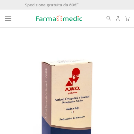
Sconto 5% primo ordine
Home
Linea Ortopedica
Sospensori
AWO - SOSPENSORIO SPORT