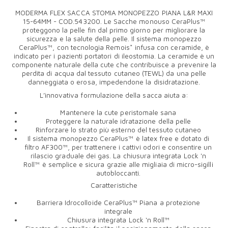
MODERMA FLEX SACCA STOMIA MONOPEZZO PIANA L&R MAXI
15-64MM - COD.543200. Le Sacche monouso CeraPlus™
proteggono la pelle fin dal primo giorno per migliorare la
sicurezza e la salute della pelle. Il sistema monopezzo
CeraPlus™, con tecnologia Remois* infusa con ceramide, è
indicato per i pazienti portatori di ileostomia. La ceramide è un
componente naturale della cute che contribuisce a prevenire la
perdita di acqua dal tessuto cutaneo (TEWL) da una pelle
danneggiata o erosa, impedendone la disidratazione.
L’innovativa formulazione della sacca aiuta a:
Mantenere la cute peristomale sana
Proteggere la naturale idratazione della pelle
Rinforzare lo strato più esterno del tessuto cutaneo
Il sistema monopezzo CeraPlus™ è latex free e dotato di
filtro AF300™, per trattenere i cattivi odori e consentire un
rilascio graduale dei gas. La chiusura integrata Lock 'n
Roll™ è semplice e sicura grazie alle migliaia di micro-sigilli
autobloccanti.
Caratteristiche
Barriera Idrocolloide CeraPlus™ Piana a protezione
integrale
Chiusura integrata Lock ‘n Roll™