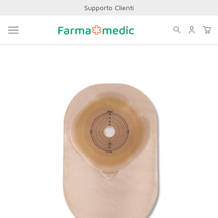
Supporto Clienti
Home
Ausili Per Stomie
Sacche
Sacche Ileostomia
MODERMA FLEX SACCA
MONOPEZZO L&R MAXI 15-64MM - COD.543200