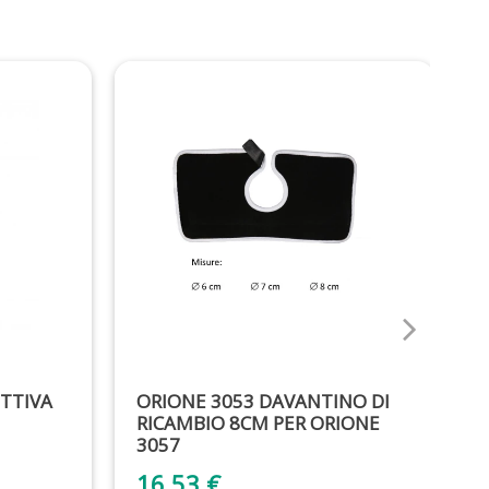
ETTIVA
ORIONE 3053 DAVANTINO DI
O
RICAMBIO 8CM PER ORIONE
R
3057
16,53 €