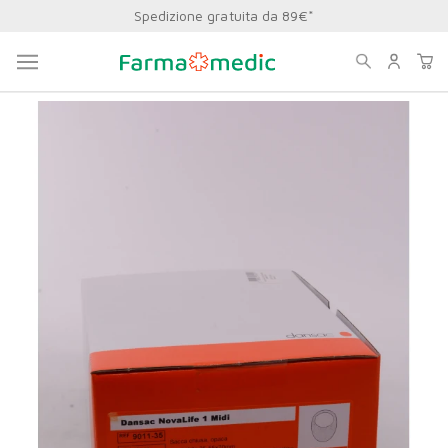
Sconto 5% primo ordine
Home
Ausili Per Stomie
Sacche
Sacche Colostomia
DANSAC NLIFE1 MINI SACCA
CHIUSA 35-55MM - COD.9011-35 30PZ