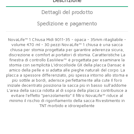
Descrizione
Dettagli del prodotto
Spedizione e pagamento
NovaLife™ 1 Chiusa Midi 9011-35 - opaca - 35mm ritagliabile -
volume 470 ml - 30 pezzi NovaLife™ 1 chiusa è una sacca
chiusa per stomia progettata per garantire aderenza sicura,
discrezione e comfort ai portatori di stomia. Caratteristiche La
finestra di controllo EasiView™ è progettata per esaminare la
stomia con semplicità L’idrocolloide GX della placca Dansac è
amico della pelle e si adatta alle pieghe naturali del corpo. La
placca a spessore differenziato, più spessa intorno allo stoma e
più sottile ai bordi, aderisce perfettamente alla cute Il foro
iniziale decentrato posiziona la sacca più in basso sull'addome
L'area della sacca ridotta al di sopra della placca contribuisce a
evitare l'effetto “penzolamento” Il filtro NovaLife™ riduce al
minimo il rischio di rigonfiamento della sacca Rivestimento in
TNT morbido e idrorepellente