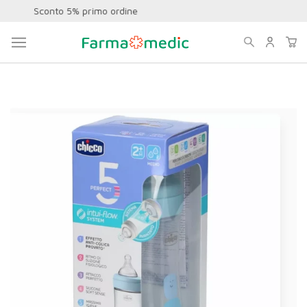
Supporto Clienti
Home
Mamma e Bimbo
Biberon e Tettarelle
CHICCO BIBERON PERFECT5 240ML